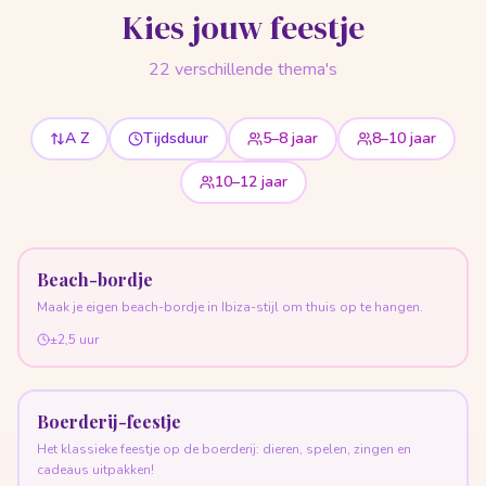
Kies jouw feestje
22
verschillende thema's
A Z
Tijdsduur
5–8 jaar
8–10 jaar
10–12 jaar
Beach-bordje
Maak je eigen beach-bordje in Ibiza-stijl om thuis op te hangen.
±2,5 uur
Boerderij-feestje
Het klassieke feestje op de boerderij: dieren, spelen, zingen en
cadeaus uitpakken!