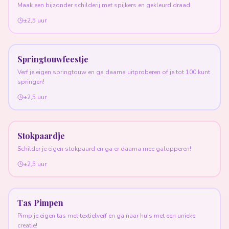
Maak een bijzonder schilderij met spijkers en gekleurd draad.
±2,5 uur
Springtouwfeestje
Verf je eigen springtouw en ga daarna uitproberen of je tot 100 kunt
springen!
±2,5 uur
Stokpaardje
Schilder je eigen stokpaard en ga er daarna mee galopperen!
±2,5 uur
Tas Pimpen
Pimp je eigen tas met textielverf en ga naar huis met een unieke
creatie!