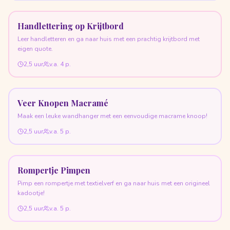
Handlettering op Krijtbord
Leer handletteren en ga naar huis met een prachtig krijtbord met
eigen quote.
2,5 uur
v.a.
4
p.
Veer Knopen Macramé
Maak een leuke wandhanger met een eenvoudige macrame knoop!
2,5 uur
v.a.
5
p.
Rompertje Pimpen
Pimp een rompertje met textielverf en ga naar huis met een origineel
kadootje!
2,5 uur
v.a.
5
p.