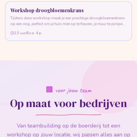
Workshop droogbloemenkrans
Tijdens deze workshop maak je een prachtige droogbloemenkrans
op een ring, perfect om je huis mee op te fleuren, je muur te pimpen
of indruk te maken op je schoonmoeder...
2,5 uur
v.a.
4
p.
🏢 voor jouw team
Op maat voor bedrijven
Van teambuilding op de boerderij tot een
workshop op
jouw
locatie, wij passen alles aan op