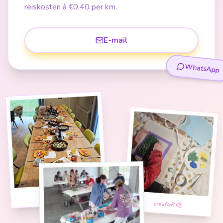
reiskosten à €0,40 per km.
E-mail
WhatsApp
samen koken 🍳
creatief! 🎨