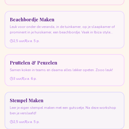
Beachbordje Maken
Leuk voor onder de veranda, in de tuinkamer, op je slaapkamer of
prominent in je huiskamer, een beachbordje. Vaak in Ibiza style
gemaakt.
2,5 uur
v.a.
5
p.
Pruttelen & Peuzelen
Samen koken in teams en daarna alles lekker opeten. Zooo leuk!
3 uur
v.a.
6
p.
Stempel Maken
Leer je eigen stempel maken met een gutssetje. Na deze workshop
ben je verslaafd!
2,5 uur
v.a.
5
p.