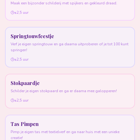
Maak een bijzonder schilderij met spijkers en gekleurd draad.
±2,5 uur
Springtouwfeestje
Verf je eigen springtouw en ga daarna uitproberen of je tot 100 kunt
springen!
±2,5 uur
Stokpaardje
Schilder je eigen stokpaard en ga er daarna mee galopperen!
±2,5 uur
Tas Pimpen
Pimp je eigen tas met textielverf en ga naar huis met een unieke
creatie!