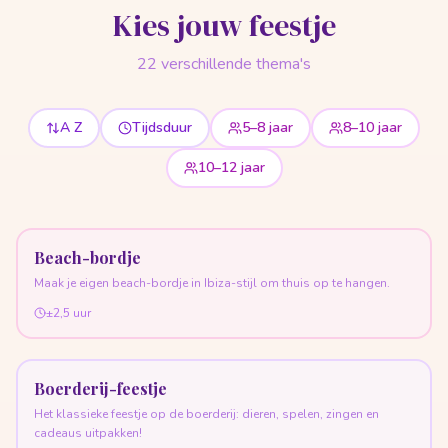
Kies jouw feestje
22
verschillende thema's
A Z
Tijdsduur
5–8 jaar
8–10 jaar
10–12 jaar
Beach-bordje
Maak je eigen beach-bordje in Ibiza-stijl om thuis op te hangen.
±2,5 uur
Boerderij-feestje
Het klassieke feestje op de boerderij: dieren, spelen, zingen en
cadeaus uitpakken!