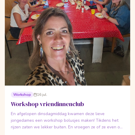
Workshop
16 jul.
Workshop vriendinnenclub
En afgelopen dinsdagmiddag kwamen deze lieve
jongedames een workshop bolusjes maken! Tikdens het
rijzen zaten we lekker buiten. En vroegen ze of ze even op
de tandem mochten. Dus een rondje tandem gedaan!