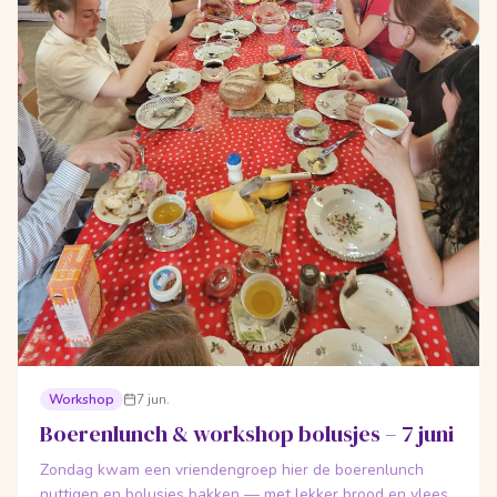
Workshop
7 jun.
Boerenlunch & workshop bolusjes – 7 juni
Zondag kwam een vriendengroep hier de boerenlunch
nuttigen en bolusjes bakken — met lekker brood en vlees