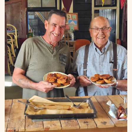
een lekke band.....🤦‍♀️🤣