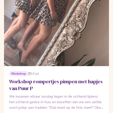
Workshop
12 jul.
Workshop rompertjes pimpen met hapjes
van Puur P
We kwamen elkaar zondag tegen in de ochtend tijdens
het ochtend gedoe in huis en beseften dat we een zelfde
soort jurkje aan hadden. "Dat moet op de foto mam!" Oke,