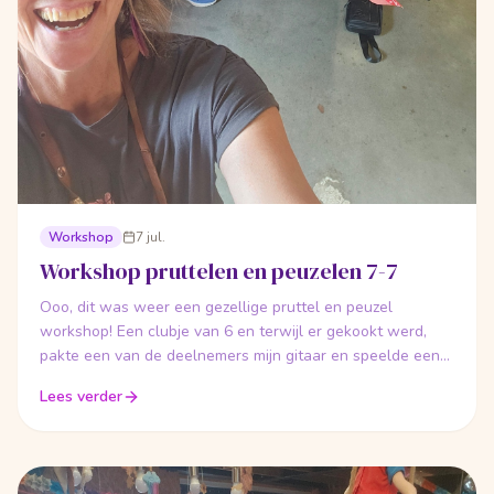
Workshop
7 jul.
Workshop pruttelen en peuzelen 7-7
Ooo, dit was weer een gezellige pruttel en peuzel
workshop! Een clubje van 6 en terwijl er gekookt werd,
pakte een van de deelnemers mijn gitaar en speelde een
gezellig deuntje, de chocola werd gedrizzeld over het
Lees verder
croissantbrood, er werd gewisseld van koksmaatje, en
ondertussen ontstonden er allerlei lekkere gerechten die
gezamenlijk werden opgegeten aan het eind van de
workshop. Het was leuk jullie te hebben!