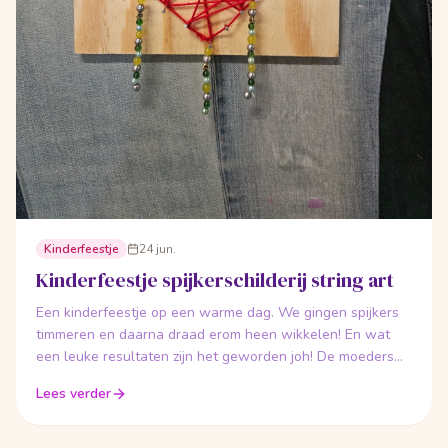
Kinderfeestje
24 jun.
Kinderfeestje spijkerschilderij string art
Een kinderfeestje op een warme dag. We gingen spijkers
timmeren en daarna draad erom heen wikkelen! En wat
een leuke resultaten zijn het geworden joh! De moeders
maakten er ook 1! En het kadootjesspel deden we lekker
Lees verder
buiten in de schaduw!